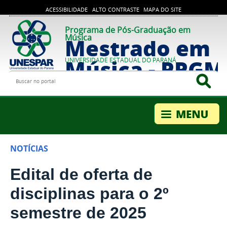
ACESSIBILIDADE
ALTO CONTRASTE
MAPA DO SITE
Programa de Pós-Graduação em
Música
Mestrado em
Música - PPG
UNIVERSIDADE ESTADUAL DO PARANÁ
Buscar no portal
Bus
NOTÍCIAS
Edital de oferta de
disciplinas para o 2º
semestre de 2025