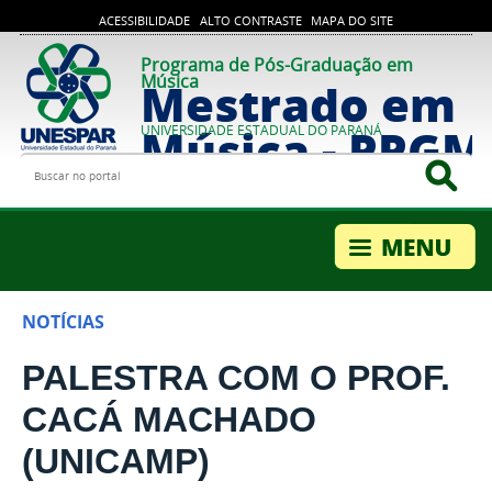
ACESSIBILIDADE
ALTO CONTRASTE
MAPA DO SITE
Programa de Pós-Graduação em
Música
Mestrado em
Música - PPG
UNIVERSIDADE ESTADUAL DO PARANÁ
Buscar no portal
Bus
NOTÍCIAS
PALESTRA COM O PROF.
CACÁ MACHADO
(UNICAMP)