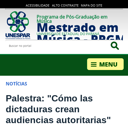
ACESSIBILIDADE
ALTO CONTRASTE
MAPA DO SITE
Programa de Pós-Graduação em
Música
Mestrado em
Música - PPG
UNIVERSIDADE ESTADUAL DO PARANÁ
Buscar no portal
Bus
NOTÍCIAS
Palestra: "Cómo las
dictaduras crean
audiencias autoritarias"