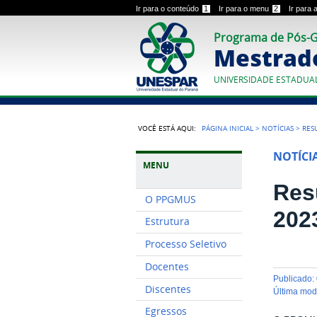
Ir para o conteúdo
1
Ir para o menu
2
Ir para
Programa de Pós-
Mestrad
UNIVERSIDADE ESTADUA
VOCÊ ESTÁ AQUI:
PÁGINA INICIAL
>
NOTÍCIAS
>
RES
NOTÍCI
MENU
Res
O PPGMUS
202
Estrutura
Processo Seletivo
Docentes
publicado
:
Discentes
última mo
Egressos